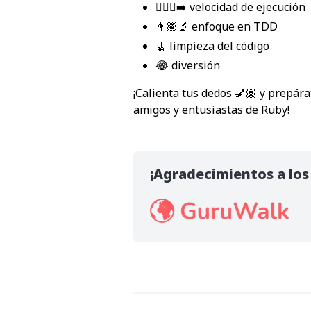
🏃🏽‍♂️‍➡️ velocidad de ejecución
👨🏽‍🔬 enfoque en TDD
🧹 limpieza del código
😂 diversión
¡Calienta tus dedos 💅🏽 y prepár
amigos y entusiastas de Ruby!
¡Agradecimientos a los