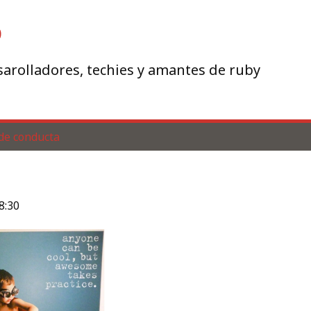
b
arolladores, techies y amantes de ruby
de conducta
8:30